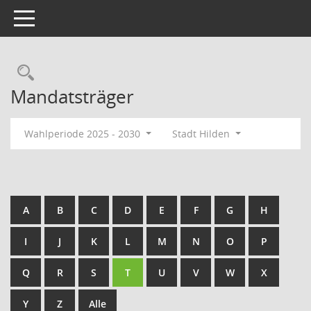
Toggle navigation
Rechercheauswahl
Mandatsträger
Wahlperiode 2025 - 2030
Stadt Hilden
A
B
C
D
E
F
G
H
I
J
K
L
M
N
O
P
Q
R
S
T
U
V
W
X
Y
Z
Alle