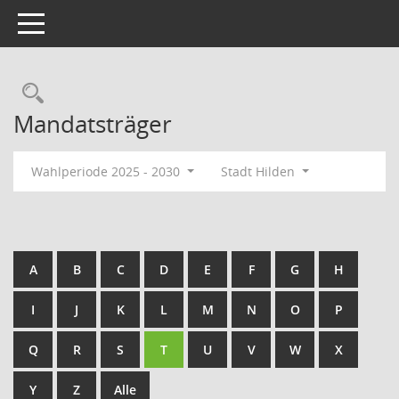
Toggle navigation
Rechercheauswahl
Mandatsträger
Wahlperiode 2025 - 2030
Stadt Hilden
A
B
C
D
E
F
G
H
I
J
K
L
M
N
O
P
Q
R
S
T
U
V
W
X
Y
Z
Alle