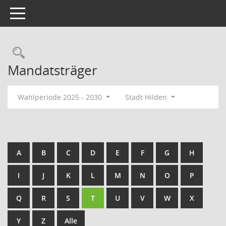
Toggle navigation
Rechercheauswahl
Mandatsträger
Wahlperiode 2025 - 2030
Stadt Hilden
A
B
C
D
E
F
G
H
I
J
K
L
M
N
O
P
Q
R
S
T
U
V
W
X
Y
Z
Alle