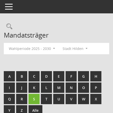
Toggle navigation
Rechercheauswahl
Mandatsträger
Wahlperiode 2025 - 2030
Stadt Hilden
A
B
C
D
E
F
G
H
I
J
K
L
M
N
O
P
Q
R
S
T
U
V
W
X
Y
Z
Alle