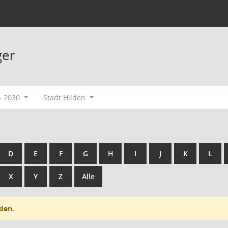
ger
- 2030
Stadt Hilden
D
E
F
G
H
I
J
K
L
X
Y
Z
Alle
den.