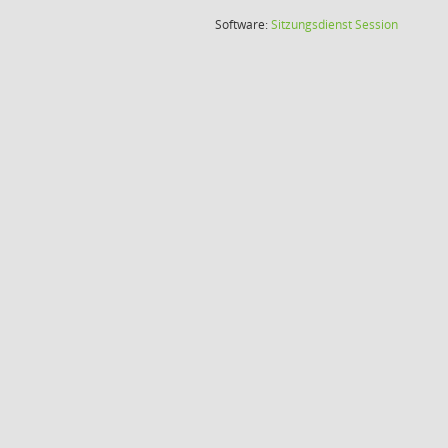
(Wird in
Software:
Sitzungsdienst
Session