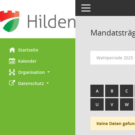
Toggle navigation
Mandatsträ
Startseite
Wahlperiode 2025 
Kalender
Organisation
Datenschutz
A
B
C
U
V
W
Keine Daten gefun