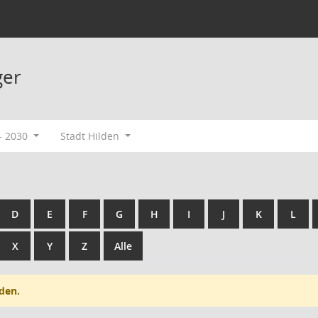
ger
- 2030
Stadt Hilden
D
E
F
G
H
I
J
K
L
X
Y
Z
Alle
den.