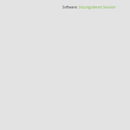
(Wird in
Software:
Sitzungsdienst
Session