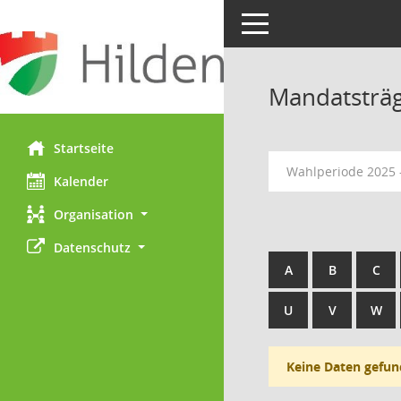
Toggle navigation
Mandatsträ
Startseite
Wahlperiode 2025 
Kalender
Organisation
Datenschutz
A
B
C
U
V
W
Keine Daten gefun