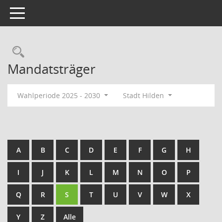
Toggle navigation
Rechercheauswahl
Mandatsträger
Wahlperiode 2025 - 2030
Stadt Hilden
A
B
C
D
E
F
G
H
I
J
K
L
M
N
O
P
Q
R
S
T
U
V
W
X
Y
Z
Alle