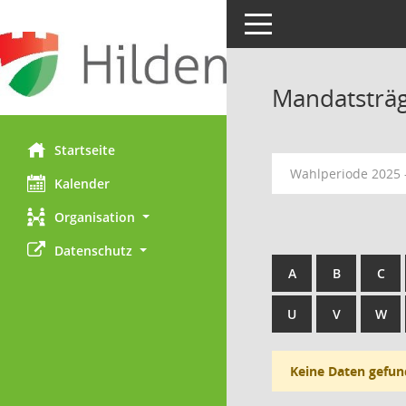
Toggle navigation
Mandatsträ
Startseite
Wahlperiode 2025 
Kalender
Organisation
Datenschutz
A
B
C
U
V
W
Keine Daten gefun