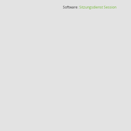
(Wird in
Software:
Sitzungsdienst
Session