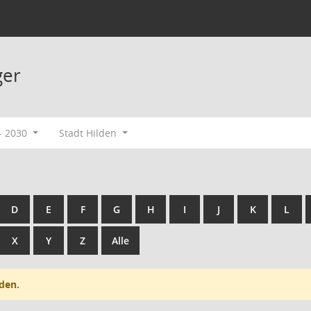
ger
- 2030
Stadt Hilden
D
E
F
G
H
I
J
K
L
X
Y
Z
Alle
den.