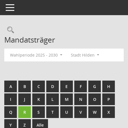
Toggle navigation
Rechercheauswahl
Mandatsträger
Wahlperiode 2025 - 2030
Stadt Hilden
A
B
C
D
E
F
G
H
I
J
K
L
M
N
O
P
Q
R
S
T
U
V
W
X
Y
Z
Alle