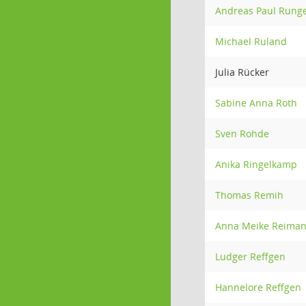
Andreas Paul Rung
Michael Ruland
Julia Rücker
Sabine Anna Roth
Sven Rohde
Anika Ringelkamp
Thomas Remih
Anna Meike Reima
Ludger Reffgen
Hannelore Reffgen