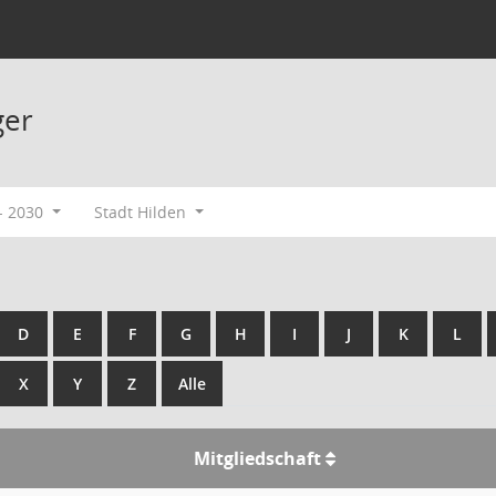
ger
- 2030
Stadt Hilden
D
E
F
G
H
I
J
K
L
X
Y
Z
Alle
Mitgliedschaft