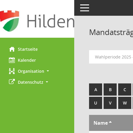
Toggle navigation
Mandatsträ
Startseite
Wahlperiode 2025 
Kalender
Organisation
Datenschutz
A
B
C
U
V
W
Name