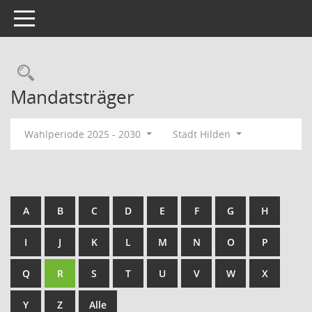
Toggle navigation
Rechercheauswahl
Mandatsträger
Wahlperiode 2025 - 2030
Stadt Hilden
A
B
C
D
E
F
G
H
I
J
K
L
M
N
O
P
Q
R
S
T
U
V
W
X
Y
Z
Alle