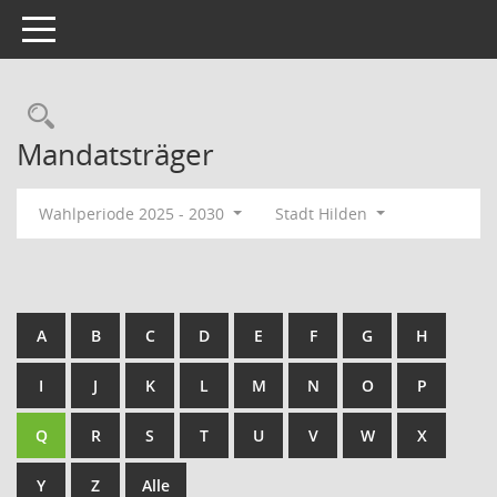
Toggle navigation
Rechercheauswahl
Mandatsträger
Wahlperiode 2025 - 2030
Stadt Hilden
A
B
C
D
E
F
G
H
I
J
K
L
M
N
O
P
Q
R
S
T
U
V
W
X
Y
Z
Alle