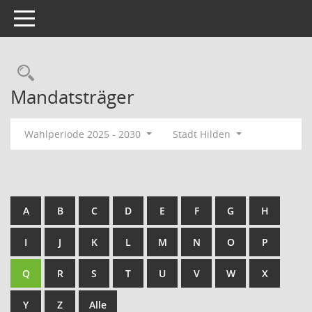
Toggle navigation
Rechercheauswahl
Mandatsträger
Wahlperiode 2025 - 2030
Stadt Hilden
A
B
C
D
E
F
G
H
I
J
K
L
M
N
O
P
Q
R
S
T
U
V
W
X
Y
Z
Alle