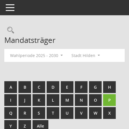
Toggle navigation
Rechercheauswahl
Mandatsträger
Wahlperiode 2025 - 2030
Stadt Hilden
A
B
C
D
E
F
G
H
I
J
K
L
M
N
O
P
Q
R
S
T
U
V
W
X
Y
Z
Alle