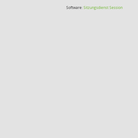
(Wird in
Software:
Sitzungsdienst
Session