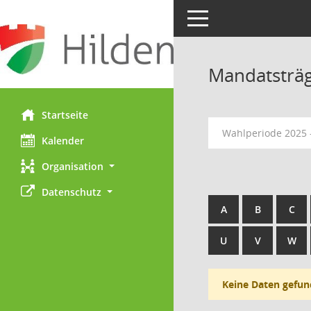
Toggle navigation
Mandatsträ
Startseite
Wahlperiode 2025 
Kalender
Organisation
Datenschutz
A
B
C
U
V
W
Keine Daten gefun