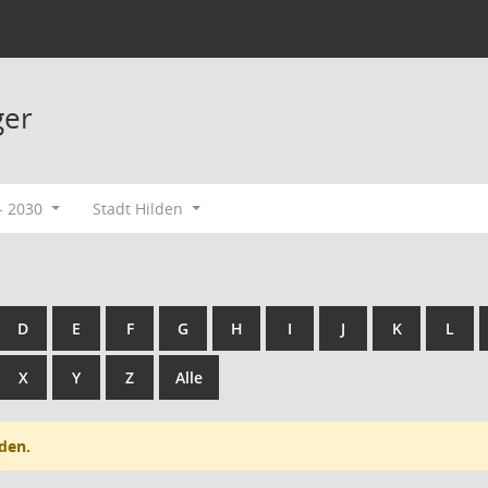
ger
- 2030
Stadt Hilden
D
E
F
G
H
I
J
K
L
X
Y
Z
Alle
den.