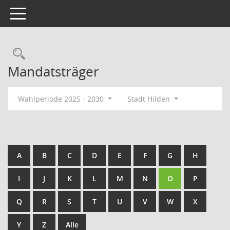
Toggle navigation
Rechercheauswahl
Mandatsträger
Wahlperiode 2025 - 2030
Stadt Hilden
A
B
C
D
E
F
G
H
I
J
K
L
M
N
O
P
Q
R
S
T
U
V
W
X
Y
Z
Alle