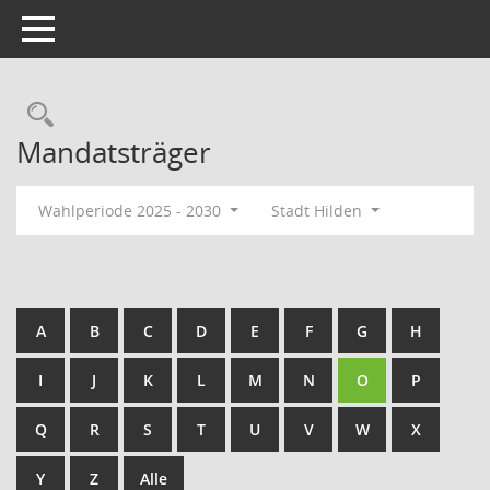
Toggle navigation
Rechercheauswahl
Mandatsträger
Wahlperiode 2025 - 2030
Stadt Hilden
A
B
C
D
E
F
G
H
I
J
K
L
M
N
O
P
Q
R
S
T
U
V
W
X
Y
Z
Alle