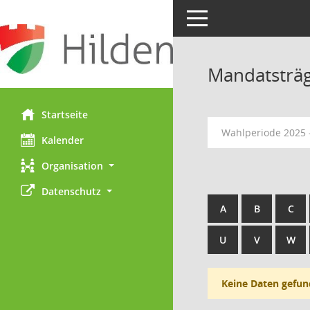
Toggle navigation
Mandatsträ
Startseite
Wahlperiode 2025 
Kalender
Organisation
Datenschutz
A
B
C
U
V
W
Keine Daten gefun