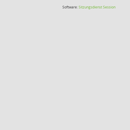
(Wird in
Software:
Sitzungsdienst
Session