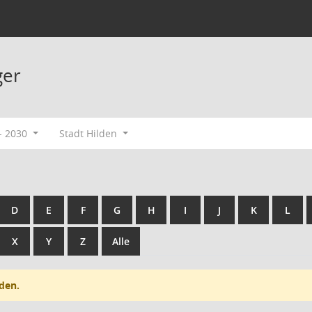
ger
- 2030
Stadt Hilden
D
E
F
G
H
I
J
K
L
X
Y
Z
Alle
den.