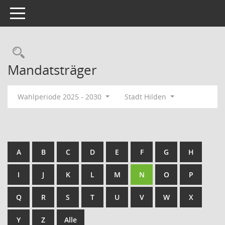
Toggle navigation
Rechercheauswahl
Mandatsträger
Wahlperiode 2025 - 2030
Stadt Hilden
A
B
C
D
E
F
G
H
I
J
K
L
M
N
O
P
Q
R
S
T
U
V
W
X
Y
Z
Alle