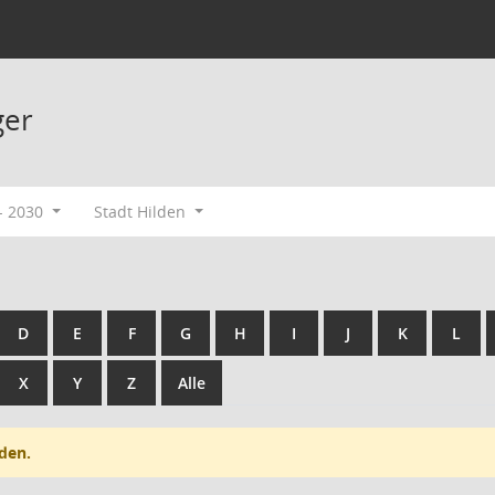
ger
- 2030
Stadt Hilden
D
E
F
G
H
I
J
K
L
X
Y
Z
Alle
den.