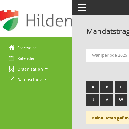
Toggle navigation
Mandatsträ
Startseite
Wahlperiode 2025 
Kalender
Organisation
Datenschutz
A
B
C
U
V
W
Keine Daten gefun