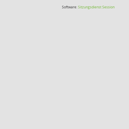
(Wird in
Software:
Sitzungsdienst
Session