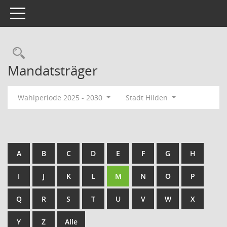
Toggle navigation
Rechercheauswahl
Mandatsträger
Wahlperiode 2025 - 2030
Stadt Hilden
A
B
C
D
E
F
G
H
I
J
K
L
M
N
O
P
Q
R
S
T
U
V
W
X
Y
Z
Alle