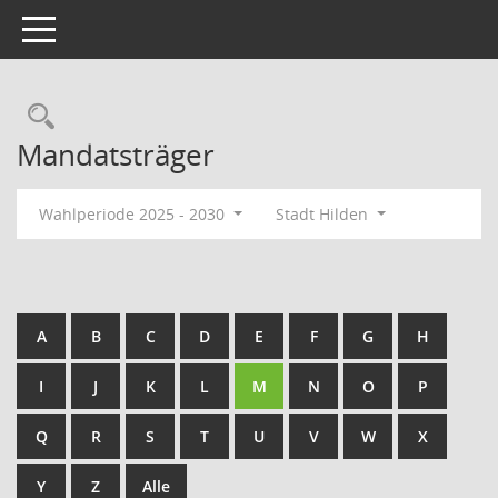
Toggle navigation
Rechercheauswahl
Mandatsträger
Wahlperiode 2025 - 2030
Stadt Hilden
A
B
C
D
E
F
G
H
I
J
K
L
M
N
O
P
Q
R
S
T
U
V
W
X
Y
Z
Alle