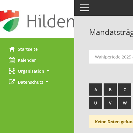
Toggle navigation
Mandatsträ
Startseite
Wahlperiode 2025 
Kalender
Organisation
Datenschutz
A
B
C
U
V
W
Keine Daten gefun