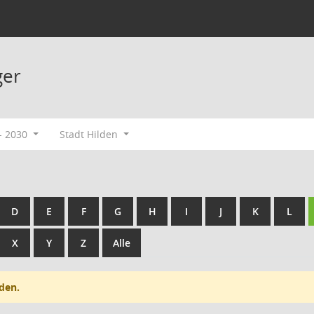
ger
- 2030
Stadt Hilden
D
E
F
G
H
I
J
K
L
X
Y
Z
Alle
den.