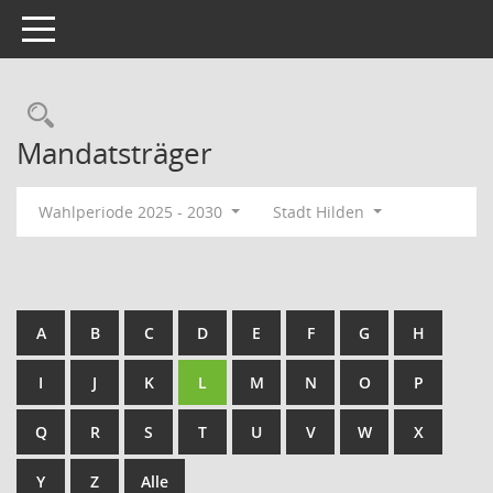
Toggle navigation
Rechercheauswahl
Mandatsträger
Wahlperiode 2025 - 2030
Stadt Hilden
A
B
C
D
E
F
G
H
I
J
K
L
M
N
O
P
Q
R
S
T
U
V
W
X
Y
Z
Alle