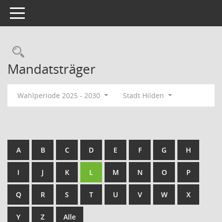
Toggle navigation
Rechercheauswahl
Mandatsträger
Wahlperiode 2025 - 2030
Stadt Hilden
A
B
C
D
E
F
G
H
I
J
K
L
M
N
O
P
Q
R
S
T
U
V
W
X
Y
Z
Alle