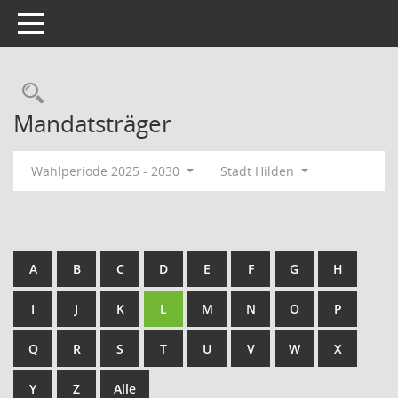
Toggle navigation
Rechercheauswahl
Mandatsträger
Wahlperiode 2025 - 2030
Stadt Hilden
A
B
C
D
E
F
G
H
I
J
K
L
M
N
O
P
Q
R
S
T
U
V
W
X
Y
Z
Alle