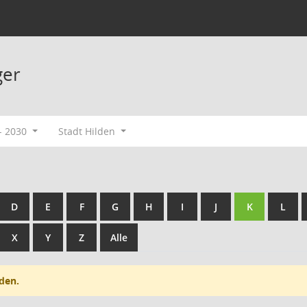
ger
- 2030
Stadt Hilden
D
E
F
G
H
I
J
K
L
X
Y
Z
Alle
den.