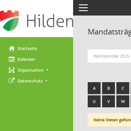
Toggle navigation
Mandatsträ
Startseite
Wahlperiode 2025 
Kalender
Organisation
Datenschutz
A
B
C
U
V
W
Keine Daten gefun