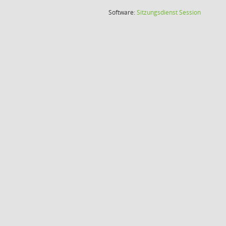
(Wird in
Software:
Sitzungsdienst
Session