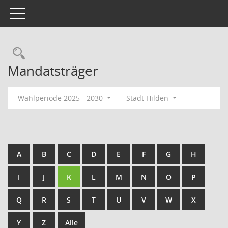
Toggle navigation
Rechercheauswahl
Mandatsträger
Wahlperiode 2025 - 2030
Stadt Hilden
A
B
C
D
E
F
G
H
I
J
K
L
M
N
O
P
Q
R
S
T
U
V
W
X
Y
Z
Alle