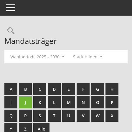
Toggle navigation
Rechercheauswahl
Mandatsträger
Wahlperiode 2025 - 2030
Stadt Hilden
A
B
C
D
E
F
G
H
I
J
K
L
M
N
O
P
Q
R
S
T
U
V
W
X
Y
Z
Alle