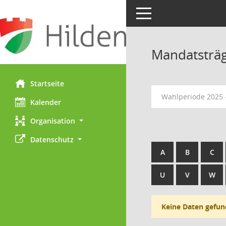
Toggle navigation
Mandatsträ
Startseite
Wahlperiode 2025 
Kalender
Organisation
Datenschutz
A
B
C
U
V
W
Keine Daten gefun