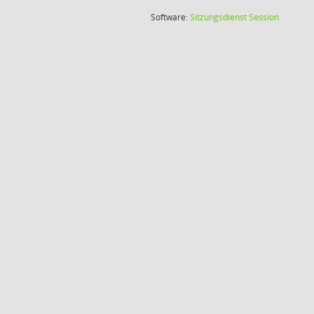
(Wird in
Software:
Sitzungsdienst
Session