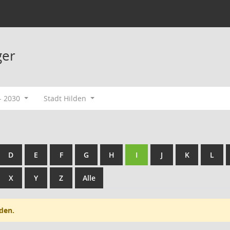
ger
- 2030
Stadt Hilden
D
E
F
G
H
I
J
K
L
X
Y
Z
Alle
den.