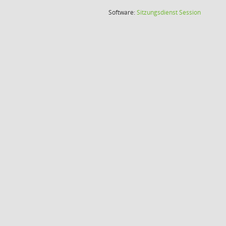
(Wird in
Software:
Sitzungsdienst
Session