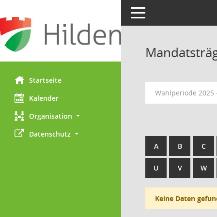
Toggle navigation
Mandatsträ
Startseite
Wahlperiode 2025 
Kalender
Organisation
Datenschutz
A
B
C
U
V
W
Keine Daten gefun