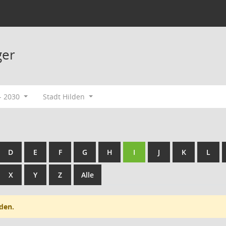
ger
- 2030
Stadt Hilden
D
E
F
G
H
I
J
K
L
X
Y
Z
Alle
den.