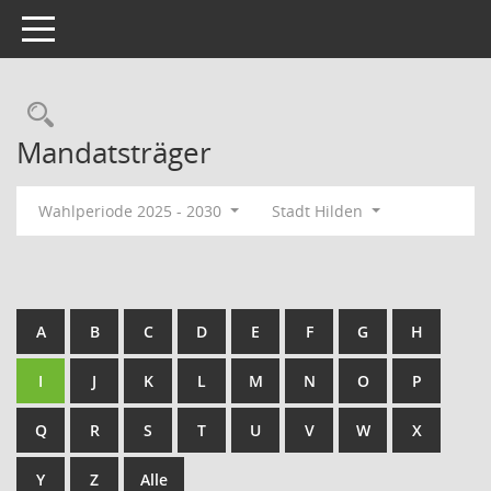
Toggle navigation
Rechercheauswahl
Mandatsträger
Wahlperiode 2025 - 2030
Stadt Hilden
A
B
C
D
E
F
G
H
I
J
K
L
M
N
O
P
Q
R
S
T
U
V
W
X
Y
Z
Alle