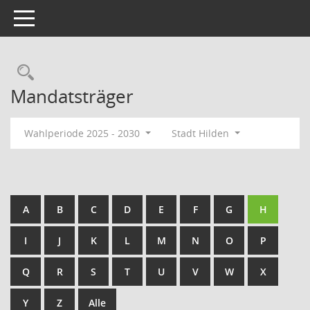
Toggle navigation
Rechercheauswahl
Mandatsträger
Wahlperiode 2025 - 2030
Stadt Hilden
A
B
C
D
E
F
G
H
I
J
K
L
M
N
O
P
Q
R
S
T
U
V
W
X
Y
Z
Alle