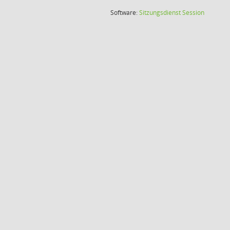
(Wird in
Software:
Sitzungsdienst
Session