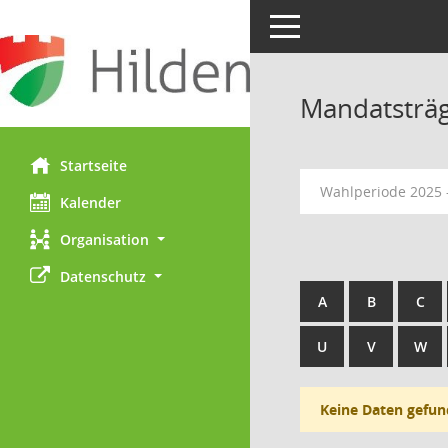
Toggle navigation
Mandatsträ
Startseite
Wahlperiode 2025 
Kalender
Organisation
Datenschutz
A
B
C
U
V
W
Keine Daten gefun