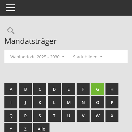
Toggle navigation
Rechercheauswahl
Mandatsträger
Wahlperiode 2025 - 2030
Stadt Hilden
A
B
C
D
E
F
G
H
I
J
K
L
M
N
O
P
Q
R
S
T
U
V
W
X
Y
Z
Alle