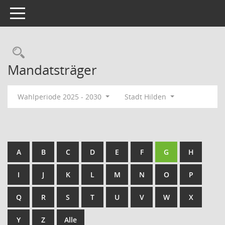
Toggle navigation
Rechercheauswahl
Mandatsträger
Wahlperiode 2025 - 2030
Stadt Hilden
A
B
C
D
E
F
G
H
I
J
K
L
M
N
O
P
Q
R
S
T
U
V
W
X
Y
Z
Alle