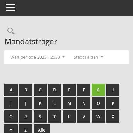
Toggle navigation
Rechercheauswahl
Mandatsträger
Wahlperiode 2025 - 2030
Stadt Hilden
A
B
C
D
E
F
G
H
I
J
K
L
M
N
O
P
Q
R
S
T
U
V
W
X
Y
Z
Alle