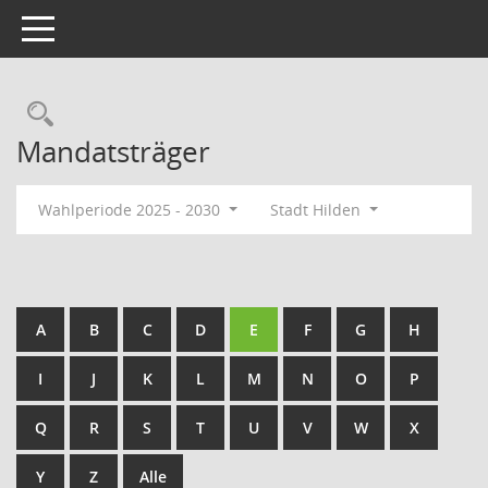
Toggle navigation
Rechercheauswahl
Mandatsträger
Wahlperiode 2025 - 2030
Stadt Hilden
A
B
C
D
E
F
G
H
I
J
K
L
M
N
O
P
Q
R
S
T
U
V
W
X
Y
Z
Alle