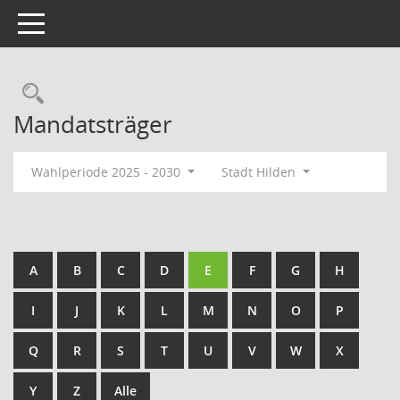
Toggle navigation
Rechercheauswahl
Mandatsträger
Wahlperiode 2025 - 2030
Stadt Hilden
A
B
C
D
E
F
G
H
I
J
K
L
M
N
O
P
Q
R
S
T
U
V
W
X
Y
Z
Alle