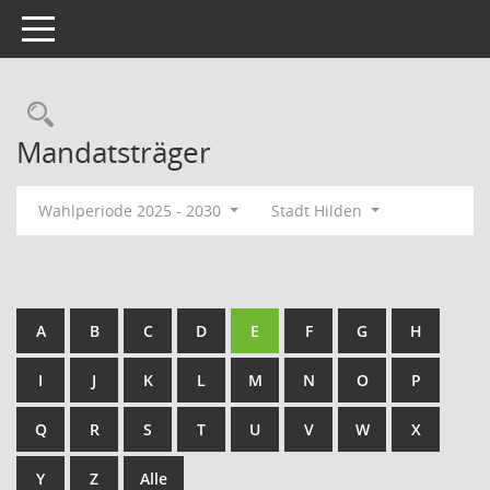
Toggle navigation
Rechercheauswahl
Mandatsträger
Wahlperiode 2025 - 2030
Stadt Hilden
A
B
C
D
E
F
G
H
I
J
K
L
M
N
O
P
Q
R
S
T
U
V
W
X
Y
Z
Alle