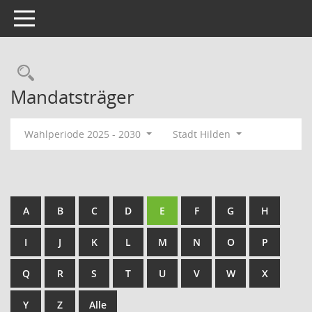
Toggle navigation
Rechercheauswahl
Mandatsträger
Wahlperiode 2025 - 2030
Stadt Hilden
A
B
C
D
E
F
G
H
I
J
K
L
M
N
O
P
Q
R
S
T
U
V
W
X
Y
Z
Alle