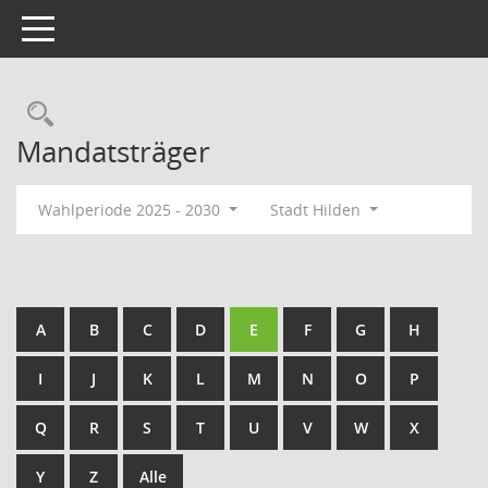
Toggle navigation
Rechercheauswahl
Mandatsträger
Wahlperiode 2025 - 2030
Stadt Hilden
A
B
C
D
E
F
G
H
I
J
K
L
M
N
O
P
Q
R
S
T
U
V
W
X
Y
Z
Alle