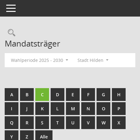
Toggle navigation
Rechercheauswahl
Mandatsträger
Wahlperiode 2025 - 2030
Stadt Hilden
A
B
C
D
E
F
G
H
I
J
K
L
M
N
O
P
Q
R
S
T
U
V
W
X
Y
Z
Alle