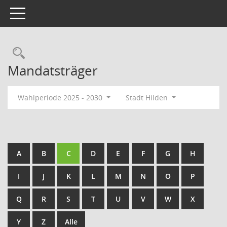
Toggle navigation
Rechercheauswahl
Mandatsträger
Wahlperiode 2025 - 2030
Stadt Hilden
A
B
C
D
E
F
G
H
I
J
K
L
M
N
O
P
Q
R
S
T
U
V
W
X
Y
Z
Alle