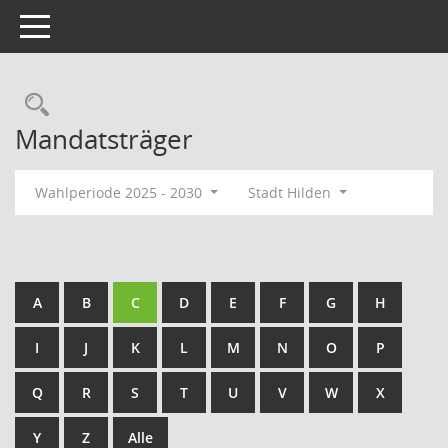
Toggle navigation
Rechercheauswahl
Mandatsträger
Wahlperiode 2025 - 2030
Stadt Hilden
A
B
C
D
E
F
G
H
I
J
K
L
M
N
O
P
Q
R
S
T
U
V
W
X
Y
Z
Alle