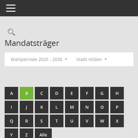
Toggle navigation
Rechercheauswahl
Mandatsträger
Wahlperiode 2025 - 2030
Stadt Hilden
A
B
C
D
E
F
G
H
I
J
K
L
M
N
O
P
Q
R
S
T
U
V
W
X
Y
Z
Alle