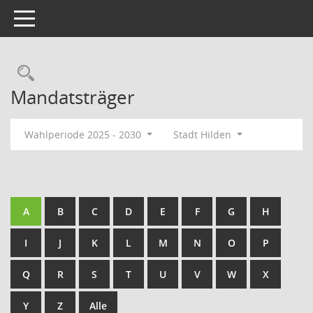
Toggle navigation
Rechercheauswahl
Mandatsträger
Wahlperiode 2025 - 2030
Stadt Hilden
A
B
C
D
E
F
G
H
I
J
K
L
M
N
O
P
Q
R
S
T
U
V
W
X
Y
Z
Alle