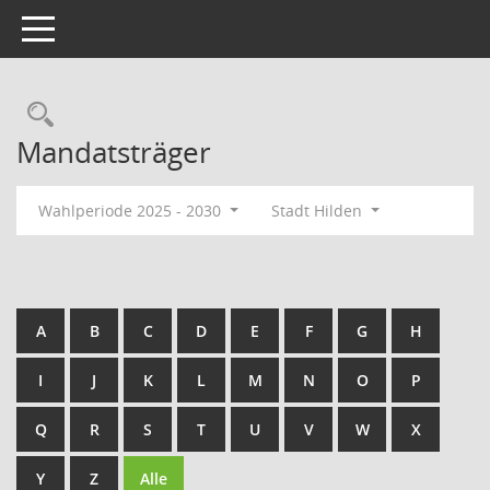
Toggle navigation
Rechercheauswahl
Mandatsträger
Wahlperiode 2025 - 2030
Stadt Hilden
A
B
C
D
E
F
G
H
I
J
K
L
M
N
O
P
Q
R
S
T
U
V
W
X
Y
Z
Alle