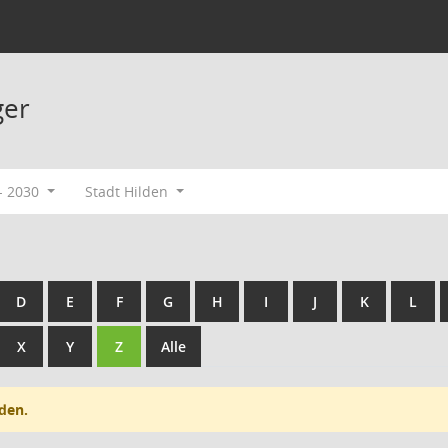
ger
- 2030
Stadt Hilden
D
E
F
G
H
I
J
K
L
X
Y
Z
Alle
den.