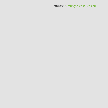
(Wird in
Software:
Sitzungsdienst
Session