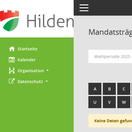
Toggle navigation
Mandatsträ
Startseite
Wahlperiode 2025 
Kalender
Organisation
Datenschutz
A
B
C
U
V
W
Keine Daten gefun