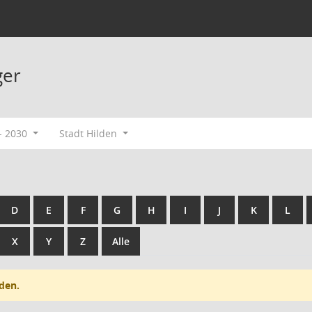
ger
- 2030
Stadt Hilden
D
E
F
G
H
I
J
K
L
X
Y
Z
Alle
den.