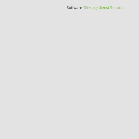
(Wird in
Software:
Sitzungsdienst
Session